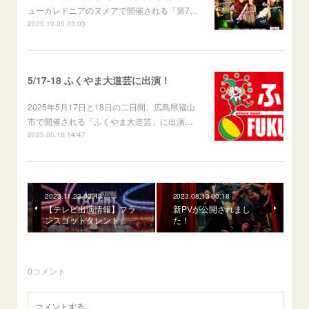
ューカレドニアのヌメアで開催される「第7…
2025.10.05 03:03
5/17-18 ふくやま大道芸に出演！
2025年5月17日と18日の二日間、広島県福山
市で開催される「ふくやま大道芸」に出演…
2025.05.16 14:47
2023.11.23 02:43
2023.08.13 00:18
【テレビ出演情報】フラ
新PVが公開されまし
ンスゴットタレント
た！
0
コメント