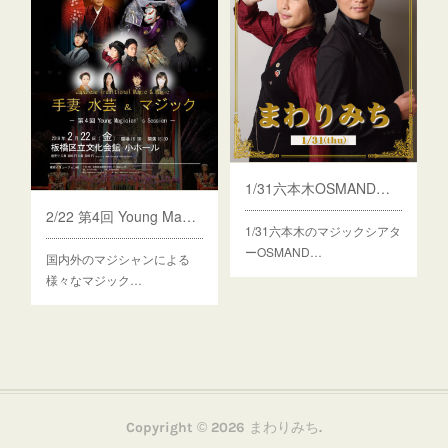
1/31六本木OSMAND出演決定！
2/22 第4回 Young Magician’s Session出演決定！
1/31六本木のマジックシアタ
ーOSMAND…
国内外のマジシャンによる
様々なマジック…
Copyright ©
2026
まわりみち
.